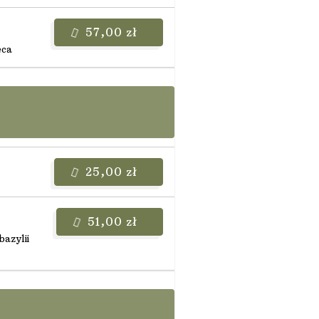
57,00 zł
eca
25,00 zł
51,00 zł
azylii