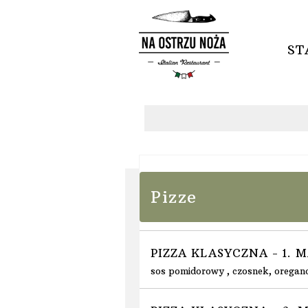
S
Oferta
Pizze
PIZZA KLASYCZNA - 1.
sos pomidorowy , czosnek, oregan