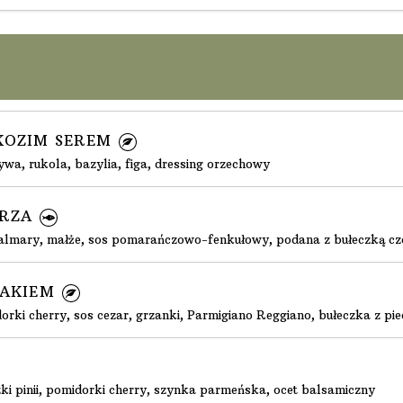
KOZIM SEREM
wa, rukola, bazylia, figa, dressing orzechowy
ORZA
, kalmary, małże, sos pomarańczowo-fenkułowy, podana z bułeczką 
ZAKIEM
orki cherry, sos cezar, grzanki, Parmigiano Reggiano, bułeczka z pie
zki pinii, pomidorki cherry, szynka parmeńska, ocet balsamiczny