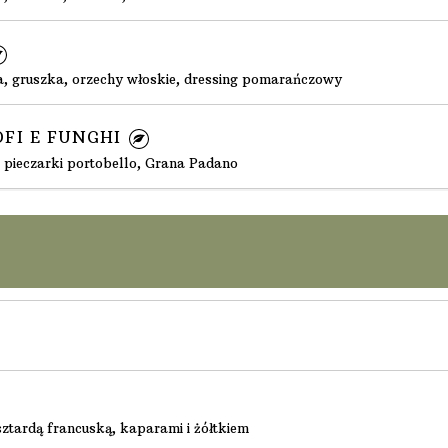
la, gruszka, orzechy włoskie, dressing pomarańczowy
IOFI E FUNGHI
y, pieczarki portobello, Grana Padano
ztardą francuską, kaparami i żółtkiem