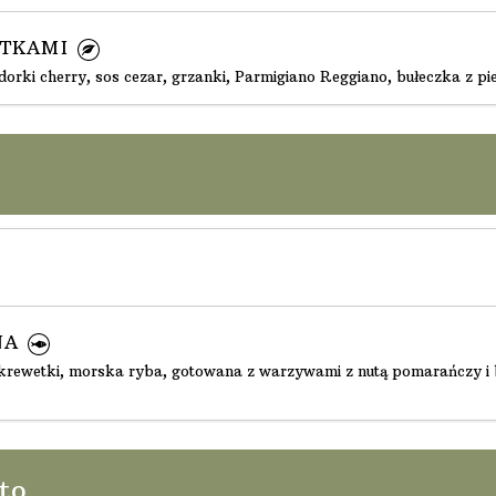
ETKAMI
dorki cherry, sos cezar, grzanki, Parmigiano Reggiano, bułeczka z pi
NA
 krewetki, morska ryba, gotowana z warzywami z nutą pomarańczy i b
to