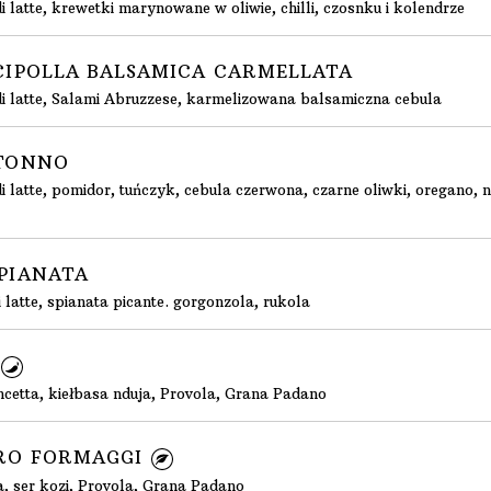
 latte, krewetki marynowane w oliwie, chilli, czosnku i kolendrze
. CIPOLLA BALSAMICA CARMELLATA
di latte, Salami Abruzzese, karmelizowana balsamiczna cebula
. TONNO
i latte, pomidor, tuńczyk, cebula czerwona, czarne oliwki, oregano, 
SPIANATA
 latte, spianata picante. gorgonzola, rukola
ancetta, kiełbasa nduja, Provola, Grana Padano
TTRO FORMAGGI
la, ser kozi, Provola, Grana Padano