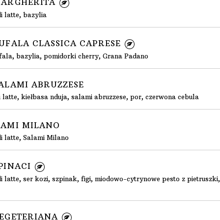
 MARGHERITA
 latte, bazylia
 BUFALA CLASSICA CAPRESE
fala, bazylia, pomidorki cherry, Grana Padano
 SALAMI ABRUZZESE
 latte, kiełbasa nduja, salami abruzzese, por, czerwona cebula
ALAMI MILANO
i latte, Salami Milano
SPINACI
 latte, ser kozi, szpinak, figi, miodowo-cytrynowe pesto z pietruszki,
 VEGETERIANA