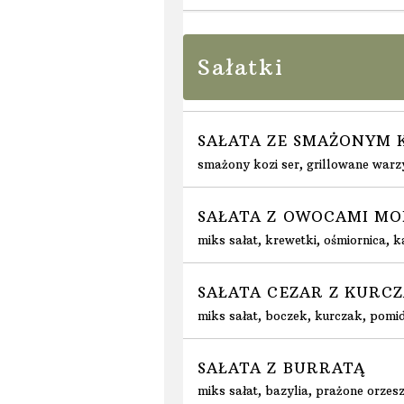
Sałatki
SAŁATA ZE SMAŻONYM 
smażony kozi ser, grillowane warzy
SAŁATA Z OWOCAMI M
miks sałat, krewetki, ośmiornica
SAŁATA CEZAR Z KURC
miks sałat, boczek, kurczak, pomid
SAŁATA Z BURRATĄ
miks sałat, bazylia, prażone orzes