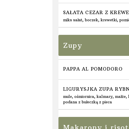
SAŁATA CEZAR Z KREW
miks sałat, boczek, krewetki, pomi
Zupy
PAPPA AL POMODORO
LIGURYSJKA ZUPA RYB
mule, ośmiornica, kalmary, małże,
podana z bułeczką z pieca
Makarony i risot