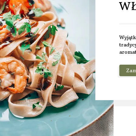
W
Wyjątk
tradyc
aromat
Za