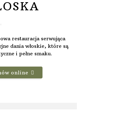
ŁOSKA
owa restauracja serwująca
yjne dania włoskie, które są
yczne i pełne smaku.
mów online