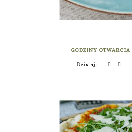
O nas
GODZINY OTWARCIA
Dzisiaj:
Galeria